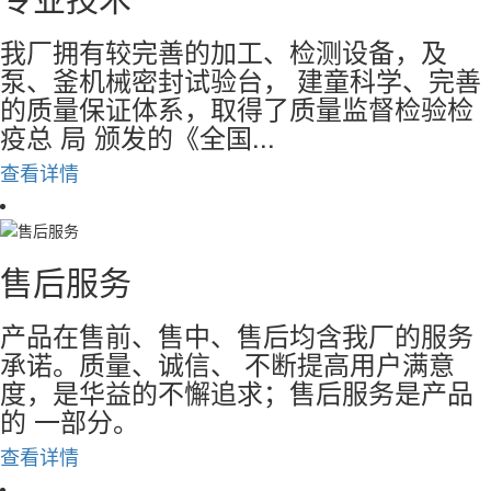
我厂拥有较完善的加工、检测设备，及
泵、釜机械密封试验台， 建童科学、完善
的质量保证体系，取得了质量监督检验检
疫总 局 颁发的《全国...
查看详情
售后服务
产品在售前、售中、售后均含我厂的服务
承诺。质量、诚信、 不断提高用户满意
度，是华益的不懈追求；售后服务是产品
的 一部分。
查看详情