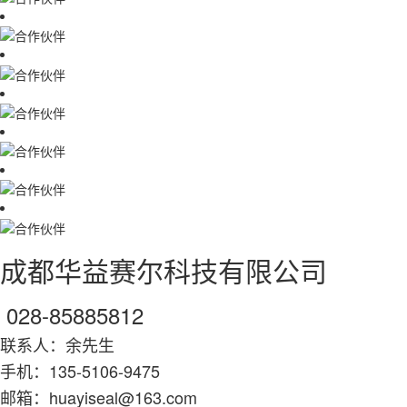
成都华益赛尔科技有限公司
028-85885812
联系人：余先生
手机：135-5106-9475
邮箱：huayiseal@163.com