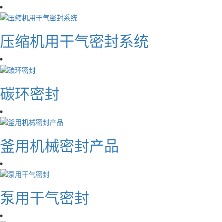
压缩机用干气密封系统
碳环密封
釜用机械密封产品
泵用干气密封