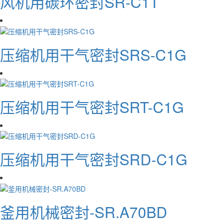
风机用碳环密封SR-C1T
压缩机用干气密封SRS-C1G
压缩机用干气密封SRT-C1G
压缩机用干气密封SRD-C1G
釜用机械密封-SR.A70BD