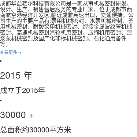
成都华益赛尔科技有限公司是一家从事机械密封研发、
设计、生产、销售售后服务的专业厂家，位于成都市西
南航空港经济开发区,临近成雅高速出口，交通便捷。公
司生产的主要产品有:泵用机械密封、水泵机械密封、釜
用机械密封、耐酸泵用机械密封、焊接金属波纹管机械
密封、高速机械密封汽轮机用密封、压缩机用密封、渣
浆泵机械密封及国产化非标机械密封、石化通用备件
等。
查看更多→
2015
年
成立于2015年
30000
+
总面积约30000平方米