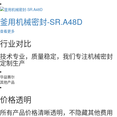
釜用机械密封-SR.A48D
查看更多
行业对比
技术专业，质量稳定，我们专注机械密封
定制生产
华益赛尔
其他产品
价格透明
所有产品价格清晰透明，不隐藏其他费用