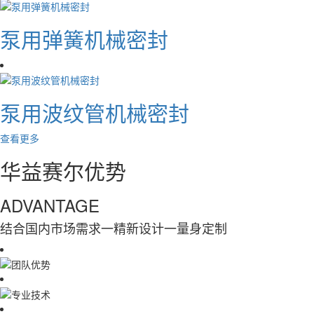
泵用弹簧机械密封
泵用波纹管机械密封
查看更多
华益赛尔优势
ADVANTAGE
结合国内市场需求一精新设计一量身定制