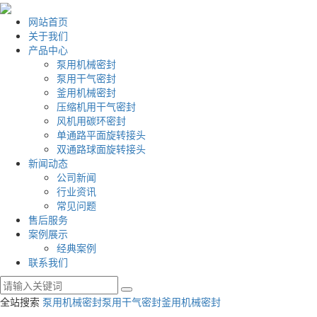
网站首页
关于我们
产品中心
泵用机械密封
泵用干气密封
釜用机械密封
压缩机用干气密封
风机用碳环密封
单通路平面旋转接头
双通路球面旋转接头
新闻动态
公司新闻
行业资讯
常见问题
售后服务
案例展示
经典案例
联系我们
全站搜索
泵用机械密封
泵用干气密封
釜用机械密封