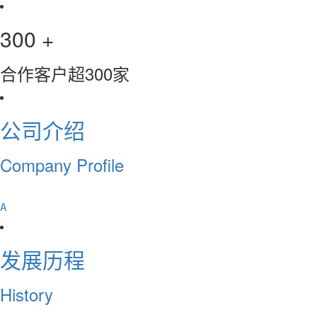
300
+
合作客户超300家
公司介绍
Company Profile
A
发展历程
History